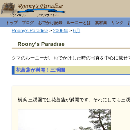
トップ
ブログ
おでかけ記録
ルーニーとは
素材集
リンク
Roony's Paradise
>
2006年
>
6月
Roony's Paradise
クマのルーニーが、おでかけした時の写真を中心に載せ
花菖蒲が満開！三渓園
横浜 三渓園では花菖蒲が満開です。それにしても三