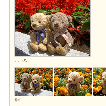
いい天気
花壇