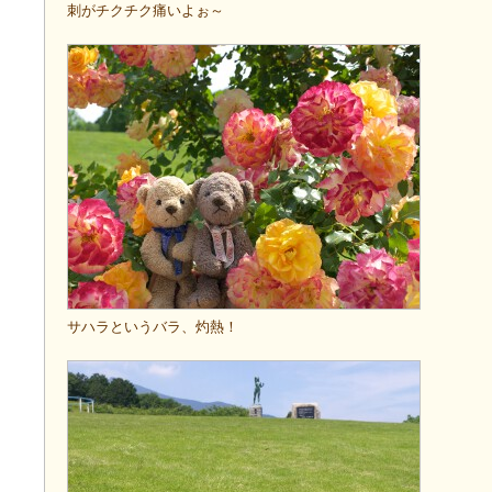
刺がチクチク痛いよぉ～
サハラというバラ、灼熱！