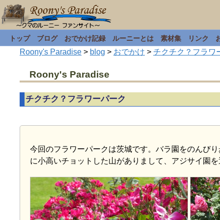
トップ
ブログ
おでかけ記録
ルーニーとは
素材集
リンク
Roony's Paradise
>
blog
>
おでかけ
>
チクチク？フラワ
Roony's Paradise
チクチク？フラワーパーク
今回のフラワーパークは茨城です。バラ園をのんびり
に小高いチョットした山がありまして、アジサイ園を