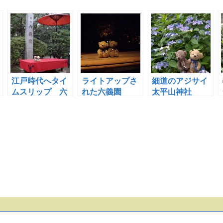
江戸時代へタイ
ライトアップさ
細道のアジサイ
ムスリップ 六
れた六義園
太平山神社
義園