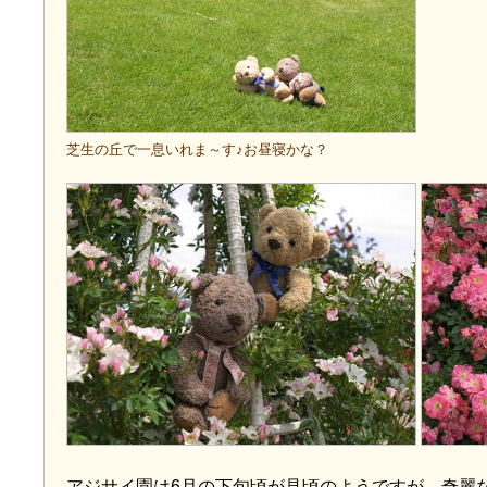
芝生の丘で一息いれま～す♪お昼寝かな？
アジサイ園は6月の下旬頃が見頃のようですが、奇麗