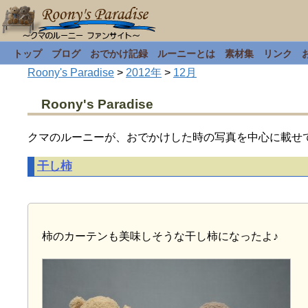
トップ
ブログ
おでかけ記録
ルーニーとは
素材集
リンク
Roony's Paradise
>
2012年
>
12月
Roony's Paradise
クマのルーニーが、おでかけした時の写真を中心に載せ
干し柿
柿のカーテンも美味しそうな干し柿になったよ♪