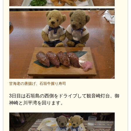
甘海老の唐揚げ、石垣牛握り寿司
3日目は石垣島の西側をドライブして観音崎灯台、御
神崎と川平湾を回ります。