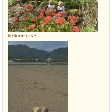
蝶々園オオゴマダラ