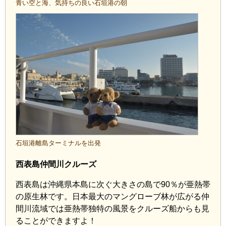
青い空と海、気持ちの良い石垣港の朝
石垣港離島ターミナルを出発
西表島仲間川クルーズ
西表島は沖縄県本島に次ぐ大きさの島で90％が亜熱帯
の原生林です。日本最大のマングローブ林が広がる仲
間川流域では亜熱帯独特の風景をクルーズ船からも見
ることができますよ！