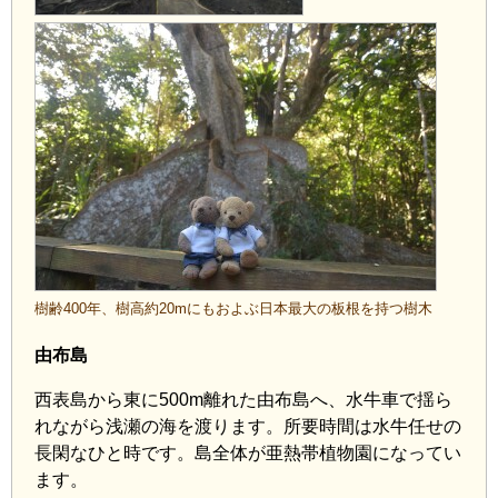
樹齢400年、樹高約20mにもおよぶ日本最大の板根を持つ樹木
由布島
西表島から東に500m離れた由布島へ、水牛車で揺ら
れながら浅瀬の海を渡ります。所要時間は水牛任せの
長閑なひと時です。島全体が亜熱帯植物園になってい
ます。