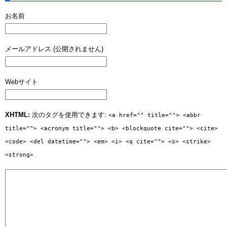
お名前
メールアドレス (公開されません)
Webサイト
XHTML:
次のタグを使用できます:
<a href="" title=""> <abbr
title=""> <acronym title=""> <b> <blockquote cite=""> <cite>
<code> <del datetime=""> <em> <i> <q cite=""> <s> <strike>
<strong>