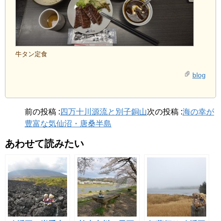
牛タン定食
blog
前の投稿 :
四万十川源流と別子銅山
次の投稿 :
海の幸が
豊富な気仙沼・唐桑半島
あわせて読みたい