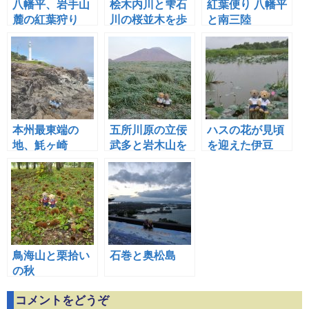
八幡平、岩手山
桧木内川と雫石
紅葉便り 八幡平
麓の紅葉狩り
川の桜並木を歩
と南三陸
く
本州最東端の
五所川原の立佞
ハスの花が見頃
地、魹ヶ崎
武多と岩木山を
を迎えた伊豆
見る
沼・内沼
鳥海山と栗拾い
石巻と奥松島
の秋
コメントをどうぞ