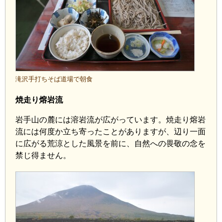
滝沢手打ちそば道場で朝食
焼走り熔岩流
岩手山の麓には溶岩流が広がっています。焼走り熔岩
流には何度か立ち寄ったことがありますが、辺り一面
に広がる荒涼とした風景を前に、自然への畏敬の念を
禁じ得ません。