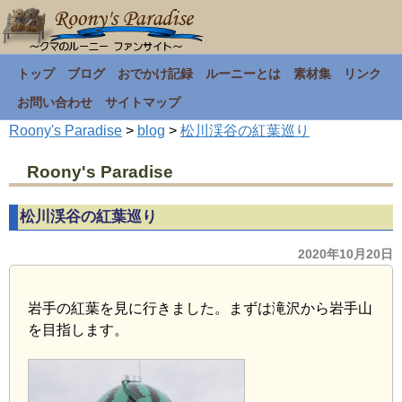
トップ
ブログ
おでかけ記録
ルーニーとは
素材集
リンク
お問い合わせ
サイトマップ
Roony's Paradise
>
blog
>
松川渓谷の紅葉巡り
Roony's Paradise
松川渓谷の紅葉巡り
2020年10月20日
岩手の紅葉を見に行きました。まずは滝沢から岩手山
を目指します。